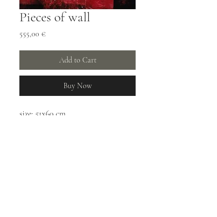
Pieces of wall
Price
555,00 €
Add to Cart
Buy Now
size: 51x60 cm
tecnica
: mista su tavola
year: 2014
DEMETRIO SCOPELLITI - ART
demetrioscopelliti@tiscali.it