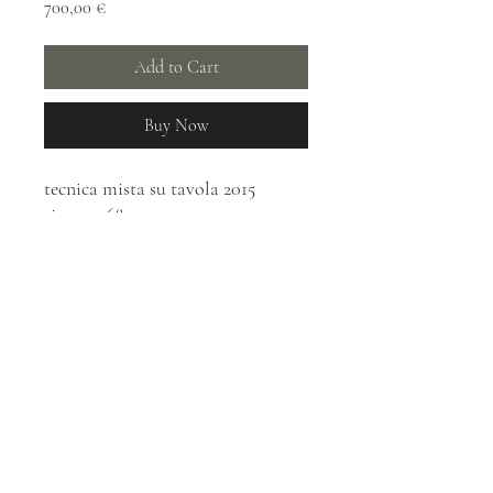
Price
700,00 €
Add to Cart
Buy Now
tecnica mista su tavola 2015
size: 72x68 cm
tecnica
: mista su tavola
year: 2015
DEMETRIO SCOPELLITI - ART
demetrioscopelliti@tiscali.it
©2022 by insidemyhead